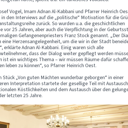
sef Vogel, Imam Adnan Al-Kabbani und Pfarrer Heinrich Oes
n in den Interviews auf die „politische“ Motivation für die G
anstaltungsreihe zurück. So wurden u.a. die geschichtlichen
se vor 25 Jahren, aber auch die Verpflichtung in der Geburtss
maligen Gefangenenpriesters Franz Stock genannt. „Der Dia
h eine Herzensangelegenheit, um die wir in der Stadt beneid
, erklärte Adnan Al-Kabbani. Einig waren sich alle
ewteilnehmer, dass der Dialog weiter gepflegt werden müsse
n ist ein wichtiges Thema – wir müssen Räume dafür schaff
den leben zu können“, so Pfarrer Heinrich Oest.
 Stück „Von guten Mächten wunderbar geborgen“ in einer
ren Interpretation startete der gesellige Teil mit Austausch
tionalen Köstlichkeiten und dem Austausch über den gelung
der letzten 25 Jahre.