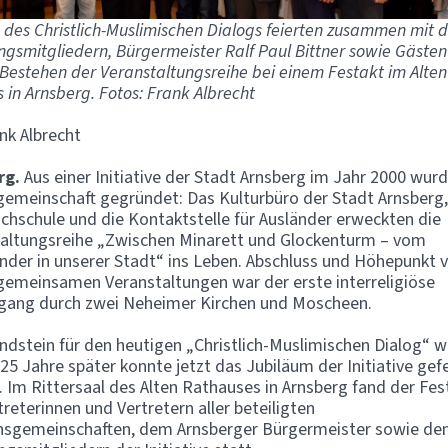
 des Christlich-Muslimischen Dialogs feierten zusammen mit 
gsmitgliedern, Bürgermeister Ralf Paul Bittner sowie Gästen
 Bestehen der Veranstaltungsreihe bei einem Festakt im Alten
 in Arnsberg. Fotos: Frank Albrecht
nk Albrecht
rg.
Aus einer Initiative der Stadt Arnsberg im Jahr 2000 wurd
gemeinschaft gegründet: Das Kulturbüro der Stadt Arnsberg,
chschule und die Kontaktstelle für Ausländer erweckten die
altungsreihe „Zwischen Minarett und Glockenturm – vom
nder in unserer Stadt“ ins Leben. Abschluss und Höhepunkt 
gemeinsamen Veranstaltungen war der erste interreligiöse
gang durch zwei Neheimer Kirchen und Moscheen.
ndstein für den heutigen „Christlich-Muslimischen Dialog“ 
 25 Jahre später konnte jetzt das Jubiläum der Initiative gefe
 Im Rittersaal des Alten Rathauses in Arnsberg fand der Fes
treterinnen und Vertretern aller beteiligten
nsgemeinschaften, dem Arnsberger Bürgermeister sowie de