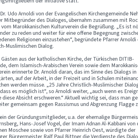
gsmitgliedern der Initiative statt.
 Dr. Udo Arnoldi von der Evangelischen Kirchengemeinde Ne
er Mitbegründer des Dialoges, übernahm zusammen mit Roc
vom Marokkanischen Kulturverein die Begrüßung. „Es ist nö
nder zu reden und weiter für eine offene Begegnung zwisch
edenen Religionen einzustehen“, begründete Pfarrer Arnoldi
ich-Muslimischen Dialog.
 Gästen aus der katholischen Kirche, der Türkischen DITIB-
de, dem Islamisch-Arabischen Verein sowie dem Marokkani
erein erinnerte Dr. Arnoldi daran, das im Sinne des Dialogs in
ärten, auf der Arbeit, in der Freizeit und in Schulen miteinan
hen werden müsse. „25 Jahre Christlich-Muslimischer Dialo
 dass es möglich ist“, so Arnoldi weiter, „auch wenn es Ereig
ie diese Absicht erschweren.“ Aktuell wichtig sei, dass man g
eiter gemeinsam gegen Rassismus und Abgrenzung Flagge z
ein der Gründungsmitglieder, u.a. der ehemalige Bürgermeis
rnsberg, Hans-Josef Vogel, der Imam Adnan Al-Kabbani von 
hen Moschee sowie von Pfarrer Heinrich Oest, würdigte der
ger Bürgermeister Ralf Paul Bittner die Verdienste des Dialo