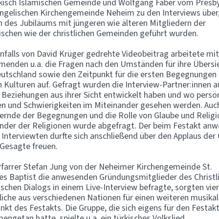
kisch Islamischen Gemeinde und Wolfgang Faber vom Presb
ngelischen Kirchengemeinde Neheim zu den Interviews über,
des Jubiläums mit jüngeren wie älteren Mitgliedern der
schen wie der christlichen Gemeinden geführt wurden.
nfalls von David Krüger gedrehte Videobeitrag arbeitete mi
menden u.a. die Fragen nach den Umständen für ihre Übersi
utschland sowie den Zeitpunkt für die ersten Begegnungen
 Kulturen auf. Gefragt wurden die Interview-Partner:innen a
e Beziehungen aus ihrer Sicht entwickelt haben und wo persön
en und Schwierigkeiten im Miteinander gesehen werden. Auc
ernde der Begegnungen und die Rolle von Glaube und Religi
nder der Religionen wurde abgefragt. Der beim Festakt an
r Interviewten durfte sich anschließend über den Applaus der
 Gesagte freuen.
farrer Stefan Jung von der Neheimer Kirchengemeinde St.
s Baptist die anwesenden Gründungsmitglieder des Christl
schen Dialogs in einem Live-Interview befragte, sorgten vier
iche aus verschiedenen Nationen für einen weiteren musikal
kt des Festakts. Die Gruppe, die sich eigens für den Festak
ngetan hatte, spielte u.a. ein türkisches Volkslied.