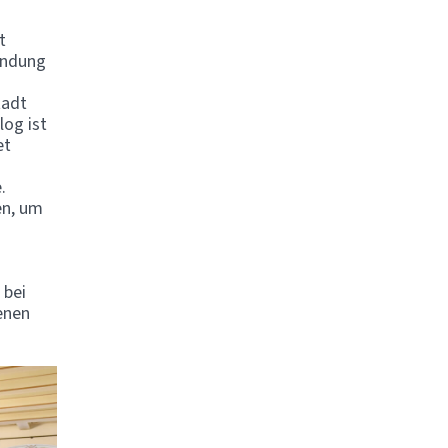
t
ründung
tadt
log ist
et
.
en, um
 bei
enen