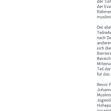
der Tür
der Eva
Rahmen 
muslimi
Der ebe
Teilneh
nach De
anderen
sich di
Barrier
Bereich
Miteina
Teil de
für das
Bevor P
Johanne
Muslimi
Jugendl
Höhepun
zusamme