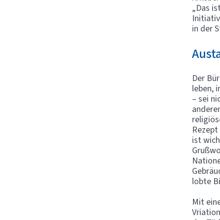
„Das is
Initiat
in der 
Austa
Der Bür
leben, 
– sei n
anderen
religiö
Rezept 
ist wic
Grußwor
Natione
Gebräuc
lobte Bi
Mit ein
Vriatio