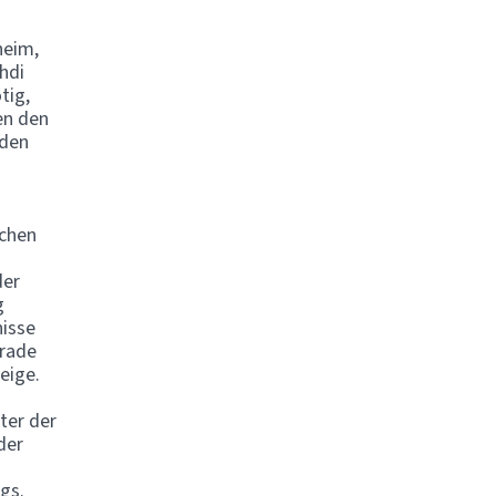
heim,
hdi
tig,
en den
 den
schen
der
g
nisse
erade
eige.
ter der
der
gs.