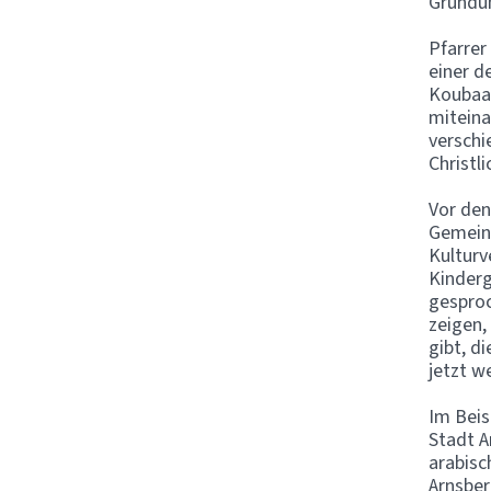
Gründun
Pfarrer
einer d
Koubaa 
miteina
verschi
Christl
Vor den
Gemein
Kulturv
Kinderg
gesproc
zeigen,
gibt, d
jetzt w
Im Beis
Stadt A
arabisc
Arnsber