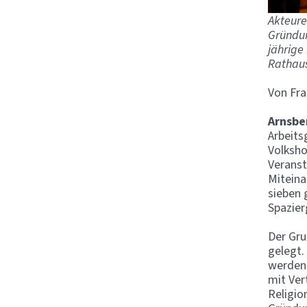
Akteure
Gründun
jährige
Rathaus
Von Fra
Arnsbe
Arbeits
Volksho
Veranst
Miteina
sieben 
Spazier
Der Gru
gelegt.
werden.
mit Ver
Religio