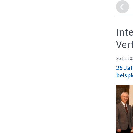
Int
Ver
26.11.20
25 Jah
beispi