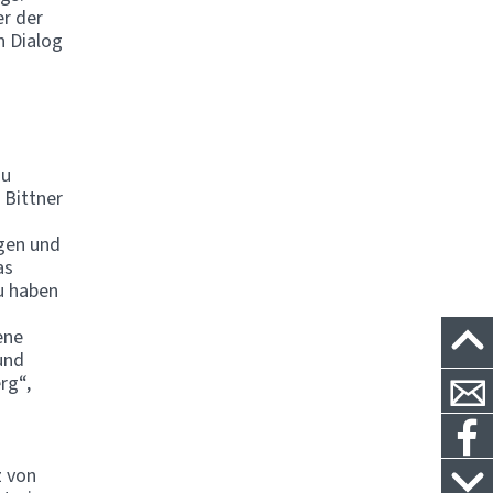
er der
n Dialog
zu
 Bittner
ngen und
as
zu haben
ene
 und
rg“,
z von