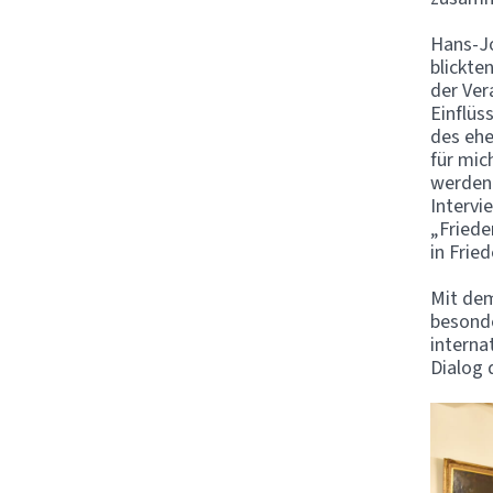
Hans-Jo
blickte
der Ver
Einflüs
des ehe
für mic
werden“
Intervi
„Friede
in Frie
Mit dem
besonde
interna
Dialog 