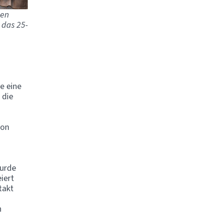
den
 das 25-
e eine
 die
von
wurde
iert
takt
n