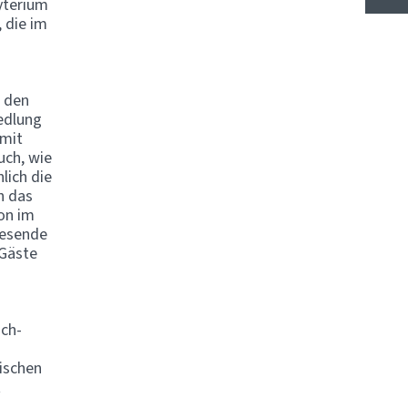
yterium
 die im
t den
edlung
 mit
uch, wie
lich die
h das
on im
wesende
 Gäste
ich-
ischen
t