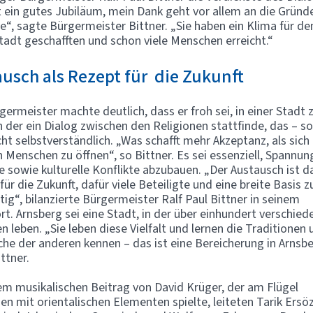
t ein gutes Jubiläum, mein Dank geht vor allem an die Gründ
ive“, sagte Bürgermeister Bittner. „Sie haben ein Klima für de
Stadt geschafften und schon viele Menschen erreicht.“
usch als Rezept für die Zukunft
germeister machte deutlich, dass er froh sei, in einer Stadt 
in der ein Dialog zwischen den Religionen stattfinde, das – so
icht selbstverständlich. „Was schafft mehr Akzeptanz, als sich
 Menschen zu öffnen“, so Bittner. Es sei essenziell, Spannu
se sowie kulturelle Konflikte abzubauen. „Der Austausch ist d
für die Zukunft, dafür viele Beteiligte und eine breite Basis 
htig“, bilanzierte Bürgermeister Ralf Paul Bittner in seinem
t. Arnsberg sei eine Stadt, in der über einhundert verschied
n leben. „Sie leben diese Vielfalt und lernen die Traditionen
he der anderen kennen – das ist eine Bereicherung in Arnsbe
ttner.
em musikalischen Beitrag von David Krüger, der am Flügel
nen mit orientalischen Elementen spielte, leiteten Tarik Ersö