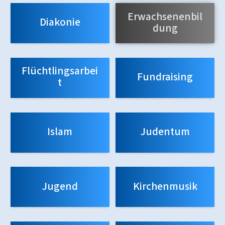
Erwachsenenbil
Diakonie
dung
Flüchtlingsarbei
Fundraising
t
Islam
Judentum
Jugend
Kirchenmusik