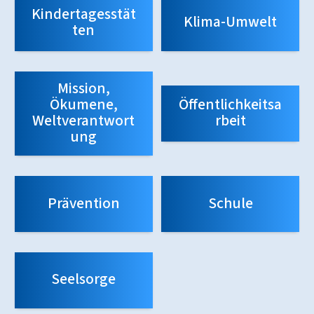
Kindertagesstät
Klima-Umwelt
ten
Mission,
Ökumene,
Öffentlichkeitsa
Weltverantwort
rbeit
ung
Prävention
Schule
Seelsorge