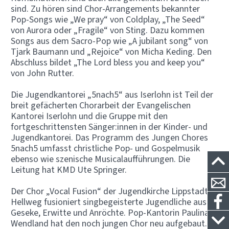
sind. Zu hören sind Chor-Arrangements bekannter
Pop-Songs wie „We pray“ von Coldplay, „The Seed“
von Aurora oder „Fragile“ von Sting. Dazu kommen
Songs aus dem Sacro-Pop wie „A jubilant song“ von
Tjark Baumann und „Rejoice“ von Micha Keding. Den
Abschluss bildet „The Lord bless you and keep you“
von John Rutter.
Die Jugendkantorei „5nach5“ aus Iserlohn ist Teil der
breit gefächerten Chorarbeit der Evangelischen
Kantorei Iserlohn und die Gruppe mit den
fortgeschrittensten Sänger:innen in der Kinder- und
Jugendkantorei. Das Programm des Jungen Chores
5nach5 umfasst christliche Pop- und Gospelmusik
ebenso wie szenische Musicalaufführungen. Die
Leitung hat KMD Ute Springer.
Der Chor „Vocal Fusion“ der Jugendkirche Lippstadt-
Hellweg fusioniert singbegeisterte Jugendliche aus
Geseke, Erwitte und Anröchte. Pop-Kantorin Paulina
Wendland hat den noch jungen Chor neu aufgebaut.