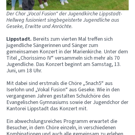
Der Chor „Vocal Fusion“ der Jugendkirche Lippstadt-
Hellweg fusioniert singbegeisterte Jugendliche aus
Geseke, Erwitte und Anröchte.
Lippstadt.
Bereits zum vierten Mal treffen sich
jugendliche Sängerinnen und Sänger zum
gemeinsamen Konzert in der Marienkirche. Unter dem
Titel „Chorissimo IV“ versammeln sich mehr als 70
Jugendliche. Das Konzert beginnt am Samstag, 13.
Juni, um 18 Uhr.
Mit dabei sind erstmals die Chöre „5nach5“ aus
Iserlohn und „Vokal Fusion“ aus Geseke. Wie in den
vergangenen Jahren gestalten Schulchöre des
Evangelischen Gymnasiums sowie der Jugendchor der
Kantorei Lippstadt das Konzert mit.
Ein abwechslungsreiches Programm erwartet die
Besucher, in dem Chöre einzeln, in verschiedenen
Kombinationen und auch alle gemeinsam zu erleben