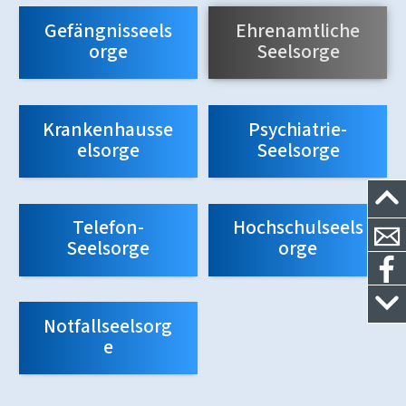
Gefängnisseels
Ehrenamtliche
orge
Seelsorge
Krankenhausse
Psychiatrie-
elsorge
Seelsorge
Telefon-
Hochschulseels
Seelsorge
orge
Notfallseelsorg
e